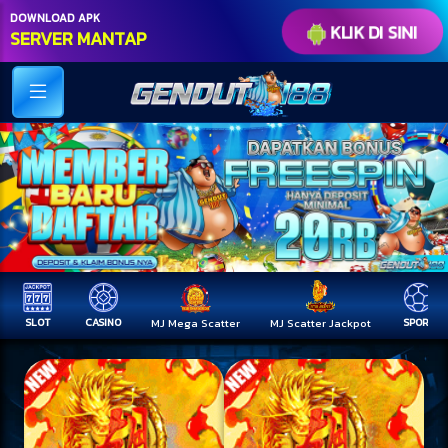
DOWNLOAD APK
KLIK DI SINI
SERVER MANTAP
SLOT
CASINO
MJ Mega Scatter
MJ Scatter Jackpot
SPORT