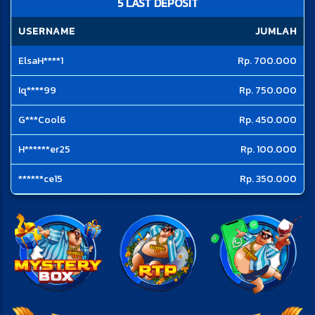
5 LAST DEPOSIT
USERNAME
JUMLAH
G***Cool6
Rp. 450.000
H******er25
Rp. 100.000
******ce15
Rp. 350.000
Fajar***l56
Rp. 500.000
*****hStar3
Rp. 950.000