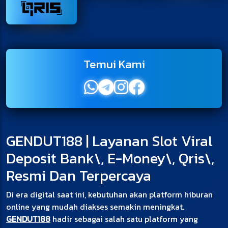
Temui Kami
GENDUT188 | Layanan Slot Viral
Deposit Bank\, E-Money\, Qris\,
Resmi Dan Terpercaya
Di era digital saat ini, kebutuhan akan platform hiburan
online yang mudah diakses semakin meningkat.
GENDUT188
hadir sebagai salah satu platform yang