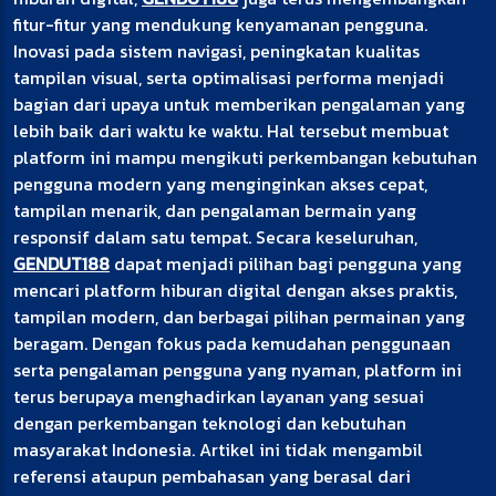
fitur-fitur yang mendukung kenyamanan pengguna.
Inovasi pada sistem navigasi, peningkatan kualitas
tampilan visual, serta optimalisasi performa menjadi
bagian dari upaya untuk memberikan pengalaman yang
lebih baik dari waktu ke waktu. Hal tersebut membuat
platform ini mampu mengikuti perkembangan kebutuhan
pengguna modern yang menginginkan akses cepat,
tampilan menarik, dan pengalaman bermain yang
responsif dalam satu tempat. Secara keseluruhan,
GENDUT188
dapat menjadi pilihan bagi pengguna yang
mencari platform hiburan digital dengan akses praktis,
tampilan modern, dan berbagai pilihan permainan yang
beragam. Dengan fokus pada kemudahan penggunaan
serta pengalaman pengguna yang nyaman, platform ini
terus berupaya menghadirkan layanan yang sesuai
dengan perkembangan teknologi dan kebutuhan
masyarakat Indonesia. Artikel ini tidak mengambil
referensi ataupun pembahasan yang berasal dari