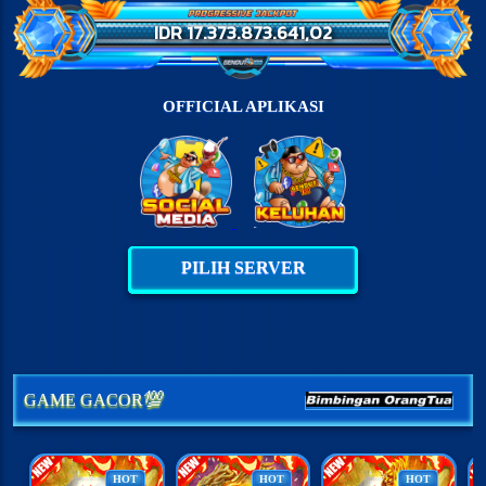
IDR 17.373.873.681,28