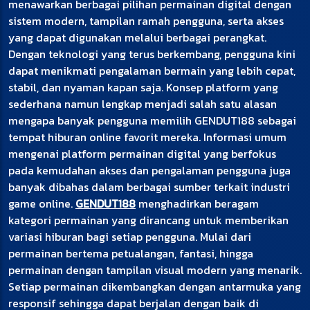
menawarkan berbagai pilihan permainan digital dengan
sistem modern, tampilan ramah pengguna, serta akses
yang dapat digunakan melalui berbagai perangkat.
Dengan teknologi yang terus berkembang, pengguna kini
dapat menikmati pengalaman bermain yang lebih cepat,
stabil, dan nyaman kapan saja. Konsep platform yang
sederhana namun lengkap menjadi salah satu alasan
mengapa banyak pengguna memilih GENDUT188 sebagai
tempat hiburan online favorit mereka. Informasi umum
mengenai platform permainan digital yang berfokus
pada kemudahan akses dan pengalaman pengguna juga
banyak dibahas dalam berbagai sumber terkait industri
game online.
GENDUT188
menghadirkan beragam
kategori permainan yang dirancang untuk memberikan
variasi hiburan bagi setiap pengguna. Mulai dari
permainan bertema petualangan, fantasi, hingga
permainan dengan tampilan visual modern yang menarik.
Setiap permainan dikembangkan dengan antarmuka yang
responsif sehingga dapat berjalan dengan baik di