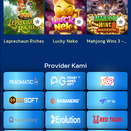
Leprechaun Riches
Lucky Neko
Mahjong Wins 3 - Black Scatter
Provider Kami