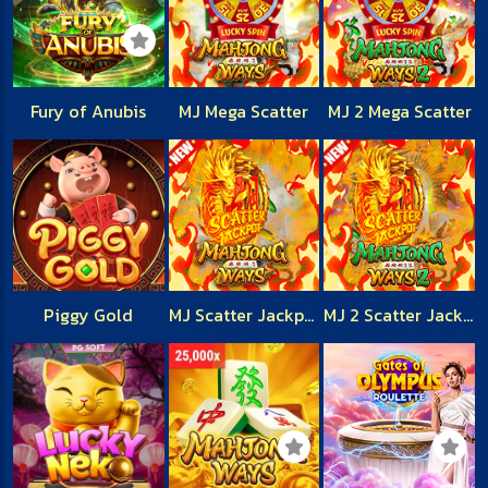
Fury of Anubis
MJ Mega Scatter
MJ 2 Mega Scatter
Piggy Gold
MJ Scatter Jackpot
MJ 2 Scatter Jackpot