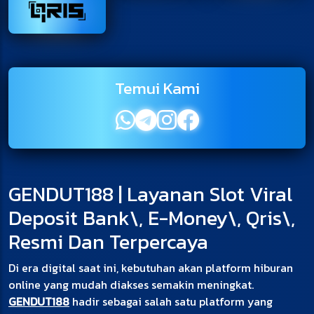
Temui Kami
GENDUT188 | Layanan Slot Viral
Deposit Bank\, E-Money\, Qris\,
Resmi Dan Terpercaya
Di era digital saat ini, kebutuhan akan platform hiburan
online yang mudah diakses semakin meningkat.
GENDUT188
hadir sebagai salah satu platform yang