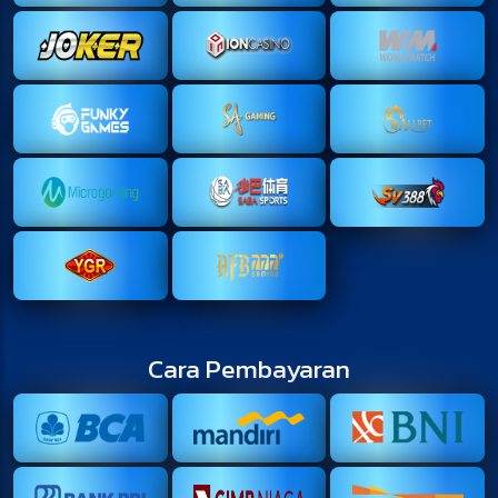
Cara Pembayaran