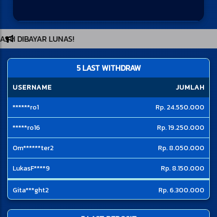
S
5 LAST WITHDRAW
USERNAME
JUMLAH
Om******ter2
Rp. 8.050.000
LukasF****9
Rp. 8.150.000
Gita***ght2
Rp. 6.300.000
PanduChamp***5
Rp. 18.800.000
***mahStar3
Rp. 38.500.000