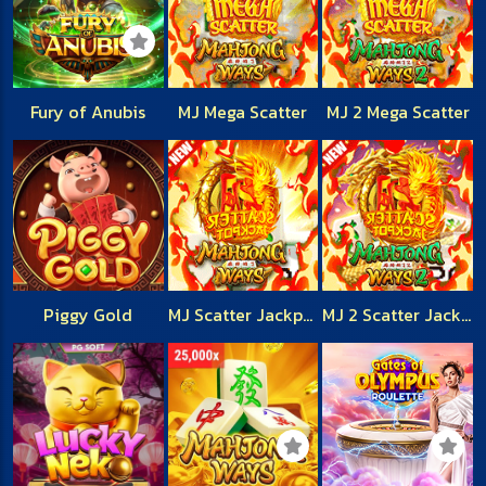
Fury of Anubis
MJ Mega Scatter
MJ 2 Mega Scatter
Piggy Gold
MJ Scatter Jackpot
MJ 2 Scatter Jackpot