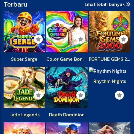
Terbaru
Lihat lebih banyak
Super Serge
Color Game Bonanza
FORTUNE GEMS 2000
Rhythm Nights
Jade Legends
Death Dominion