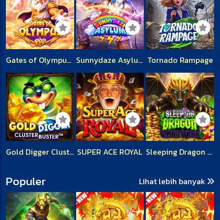
Gates of Olympus POP
Sunnydaze Asylum
Tornado Rampage
Gold Digger Cluster Buster
SUPER ACE ROYAL
Sleeping Dragon Ultra Dark
Populer
Lihat lebih banyak