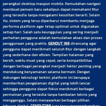
perangkat desktop maupun mobile. Kemudahan navigasi
membuat pemain baru sekalipun dapat memahami fitur
yang tersedia tanpa mengalami kesulitan berarti. Selain
itu, sistem yang terus diperbarui membantu menjaga
performa platform agar tetap optimal untuk digunakan
setiap hari. Salah satu keunggulan yang sering menjadi
perhatian pengguna adalah kemudahan akses dan proses
penggunaan yang praktis.
GENDUT 188
dirancang agar
pengguna dapat menikmati seluruh fitur dengan langkah
yang sederhana dan efisien. Tampilan halaman yang
bersih, waktu muat yang cepat, serta kompatibilitas
dengan berbagai perangkat menjadi faktor penting yang
mendukung kenyamanan selama bermain. Dengan
dukungan teknologi terkini, platform ini berupaya
memberikan pengalaman digital yang lebih lancar
sehingga pengguna dapat fokus menikmati berbagai
permainan yang tersedia tanpa hambatan teknis yang
mengganggu. Selain menawarkan berbagai pilihan
hiburan digital,
GENDUT188
juga terus mengembangkan