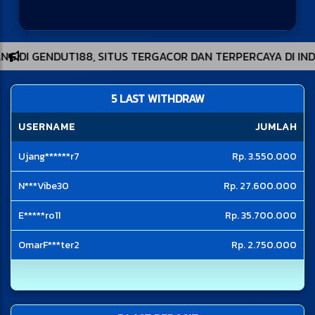
TERGACOR DAN TERPERCAYA DI INDONESIA, MENANG BESAR PA
5 LAST WITHDRAW
USERNAME
JUMLAH
N***Vibe30
Rp. 27.600.000
E*****ro11
Rp. 35.700.000
OmarF***ter2
Rp. 2.750.000
***aX3
Rp. 15.900.000
******8
Rp. 10.450.000