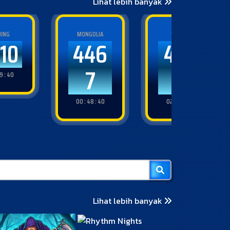
Lihat lebih banyak
JING
MONGOLIA
TAIWAN
110
446
432
7
9
39 : 37
00 : 48 : 37
02 : 24 : 37
Lihat lebih banyak