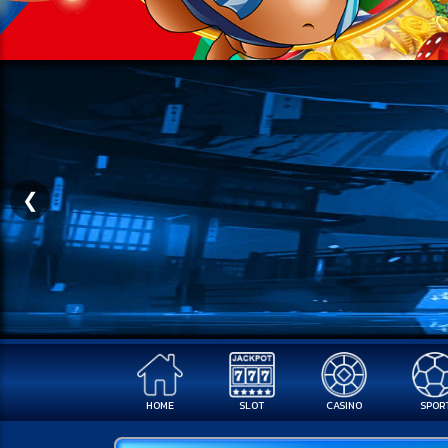
❮
HOME
SLOT
CASINO
SPOR