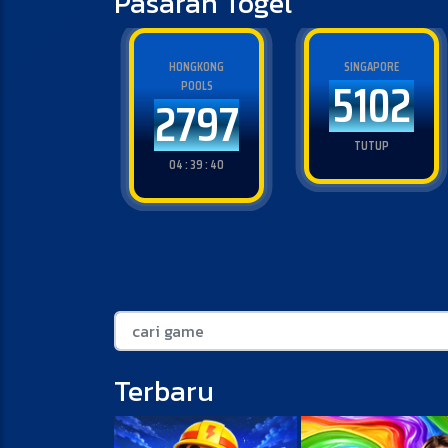
Pasaran Togel
DNEY POOLS
HONGKONG
SINGAPORE
808
5102
POOLS
2797
2
TUTUP
04 : 39 : 37
19 : 34 : 37
Terbaru