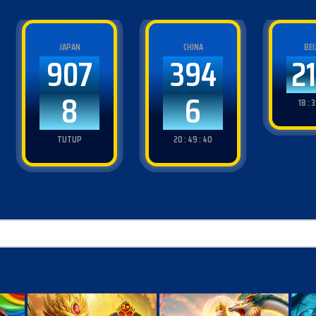
JAPAN
CHINA
BEI
907
394
2
8
6
18 : 
TUTUP
20 : 49 : 37