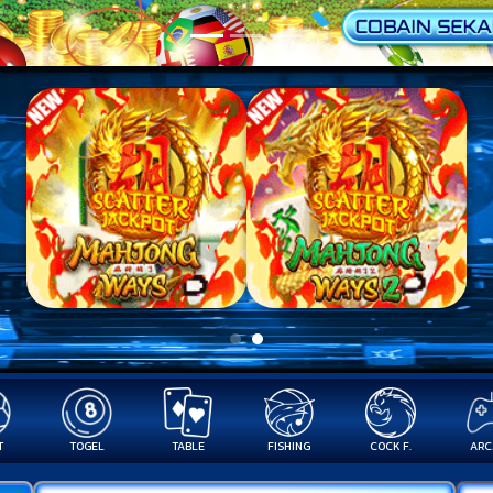
T
TOGEL
TABLE
FISHING
COCK F.
ARC