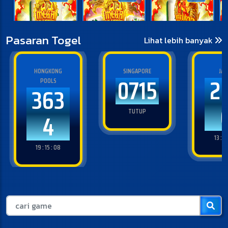
Pasaran Togel
Lihat lebih banyak
SINGAPORE
JAPAN
CHI
0715
254
01
6
TUTUP
11 : 2
13 : 15 : 05