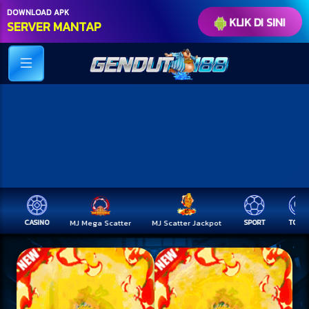
DOWNLOAD APK
KLIK DI SINI
SERVER MANTAP
CASINO
MJ Mega Scatter
MJ Scatter Jackpot
SPORT
TOGEL