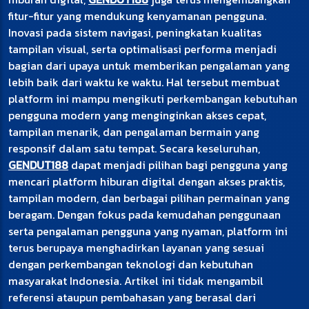
fitur-fitur yang mendukung kenyamanan pengguna.
Inovasi pada sistem navigasi, peningkatan kualitas
tampilan visual, serta optimalisasi performa menjadi
bagian dari upaya untuk memberikan pengalaman yang
lebih baik dari waktu ke waktu. Hal tersebut membuat
platform ini mampu mengikuti perkembangan kebutuhan
pengguna modern yang menginginkan akses cepat,
tampilan menarik, dan pengalaman bermain yang
responsif dalam satu tempat. Secara keseluruhan,
GENDUT188
dapat menjadi pilihan bagi pengguna yang
mencari platform hiburan digital dengan akses praktis,
tampilan modern, dan berbagai pilihan permainan yang
beragam. Dengan fokus pada kemudahan penggunaan
serta pengalaman pengguna yang nyaman, platform ini
terus berupaya menghadirkan layanan yang sesuai
dengan perkembangan teknologi dan kebutuhan
masyarakat Indonesia. Artikel ini tidak mengambil
referensi ataupun pembahasan yang berasal dari