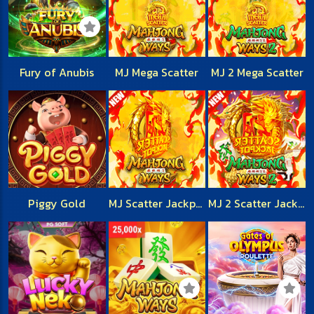
Fury of Anubis
MJ Mega Scatter
MJ 2 Mega Scatter
Piggy Gold
MJ Scatter Jackpot
MJ 2 Scatter Jackpot