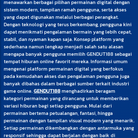
menawarkan berbagai pilihan permainan digital dengan
sistem modern, tampilan ramah pengguna, serta akses
yang dapat digunakan melalui berbagai perangkat.
Dengan teknologi yang terus berkembang, pengguna kini
dapat menikmati pengalaman bermain yang lebih cepat,
stabil, dan nyaman kapan saja. Konsep platform yang
sederhana namun lengkap menjadi salah satu alasan
mengapa banyak pengguna memilih GENDUT188 sebagai
tempat hiburan online favorit mereka. Informasi umum
mengenai platform permainan digital yang berfokus
pada kemudahan akses dan pengalaman pengguna juga
banyak dibahas dalam berbagai sumber terkait industri
game online.
GENDUT188
menghadirkan beragam
kategori permainan yang dirancang untuk memberikan
variasi hiburan bagi setiap pengguna. Mulai dari
permainan bertema petualangan, fantasi, hingga
permainan dengan tampilan visual modern yang menarik.
Setiap permainan dikembangkan dengan antarmuka yang
responsif sehingga dapat berjalan dengan baik di